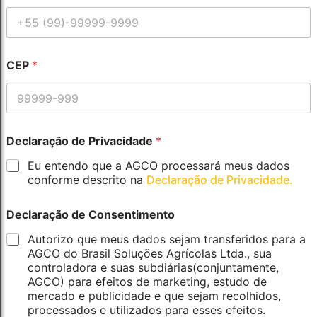
i
v
a
c
i
CEP
*
d
a
d
e
D
e
Declaração de Privacidade
*
c
Eu entendo que a AGCO processará meus dados
l
conforme descrito na
Declaração de Privacidade.
a
r
a
Declaração de Consentimento
ç
ã
Autorizo que meus dados sejam transferidos para a
o
AGCO do Brasil Soluções Agrícolas Ltda., sua
*
controladora e suas subdiárias(conjuntamente,
AGCO) para efeitos de marketing, estudo de
mercado e publicidade e que sejam recolhidos,
processados e utilizados para esses efeitos.