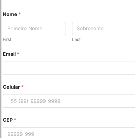
Nome
*
First
Last
Email
*
Celular
*
N
CEP
*
o
m
e