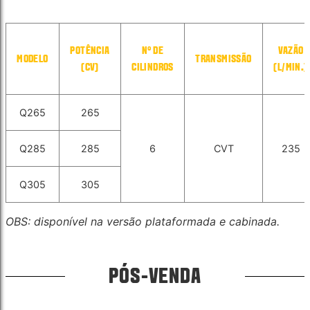
POTÊNCIA
N° DE
VAZÃO
MODELO
TRANSMISSÃO
(CV)
CILINDROS
(L/MIN.)
Q265
265
Q285
285
6
CVT
235
Q305
305
OBS: disponível na versão plataformada e cabinada.
PÓS-VENDA