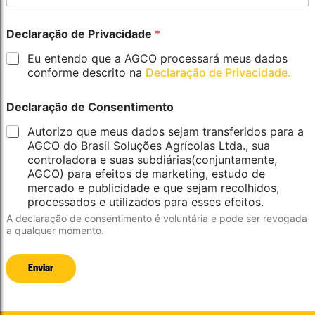
*
E
m
Declaração de Privacidade
*
p
r
Eu entendo que a AGCO processará meus dados
e
conforme descrito na
Declaração de Privacidade.
s
a
Declaração de Consentimento
/
P
Autorizo que meus dados sejam transferidos para a
r
AGCO do Brasil Soluções Agrícolas Ltda., sua
o
controladora e suas subdiárias(conjuntamente,
d
AGCO) para efeitos de marketing, estudo de
u
mercado e publicidade e que sejam recolhidos,
t
o
processados e utilizados para esses efeitos.
r
A declaração de consentimento é voluntária e pode ser revogada
a qualquer momento.
Enviar