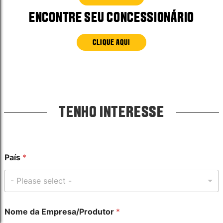
ENCONTRE SEU CONCESSIONÁRIO
CLIQUE AQUI
TENHO INTERESSE
C
País
*
e
l
u
- Please select -
l
a
r
Nome da Empresa/Produtor
*
C