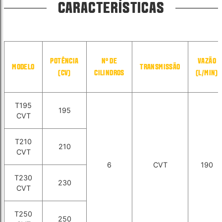
CARACTERÍSTICAS
POTÊNCIA
N° DE
VAZÃO
MODELO
TRANSMISSÃO
(CV)
CILINDROS
(L/MIN)
T195
195
CVT
T210
210
CVT
6
CVT
190
T230
230
CVT
T250
250