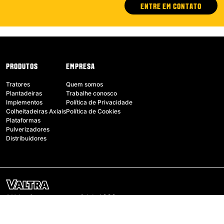
ENTRE EM CONTATO
PRODUTOS
EMPRESA
Tratores
Quem somos
Plantadeiras
Trabalhe conosco
Implementos
Política de Privacidade
Colheitadeiras Axiais
Política de Cookies
Plataformas
Pulverizadores
Distribuidores
A Valtra é uma marca mundial da AGCO.
Valtra Inc. Todos os direitos reservados.